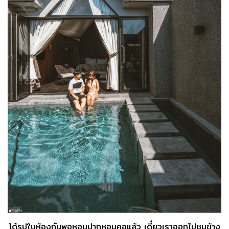
ได้รูปในห้องกันพอหอมปากหอมคอแล้ว เดี๋ยวเราออกไปชมข้าง