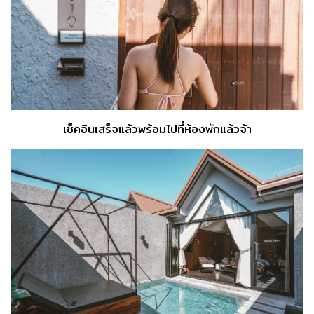
เช็คอินเสร็จแล้วพร้อมไปที่ห้องพักแล้วจ้า