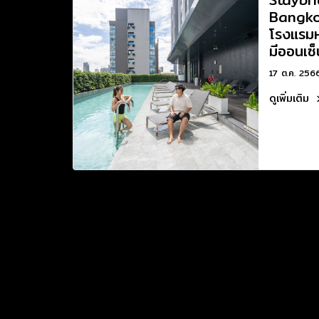
Bangko
โรงแรมห
มีออนเซ็
17 ต.ค. 256
ดูเพิ่มเติม