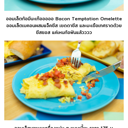
ออมเล็ตก้อมีนะเท๊อออออ Bacon Temptation Omelette
ออมเล็ตเบคอนผสมแจ็คชีส เชดดาชีส และมะเขือเทศราดด้วย
ชีสซอส แค่เหนก้อฟินแล้วววว