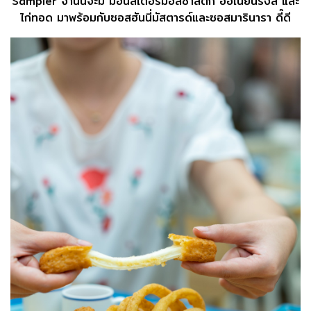
Sampler จานนี้จะมี มอนสเตอร์มอสซาสติ๊ก ออเนียนริงส์ และ
ไก่ทอด มาพร้อมกับซอสฮันนี่มัสตารด์และซอสมารินารา ดี๊ดี