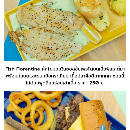
Fish Florentine ผักโขมอบในซอสอับเฟรโดบนเนื้อฟิลเลต์มา
พร้อมมันบดและขนมปังกระเทียม เนื้อปลาคือดีมากกกก ซอสนี่
ไม่ต้องพูดถึงอร่อยเข้าเนื้อ ราคา 250 บ.