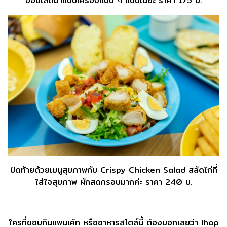
ออมเล็ตมาแบบเครื่องแน่น ๆ แบบเนี๊ยะ ราคา 175 บ.
ปิดท้ายด้วยเมนูสุขภาพกับ Crispy Chicken Salad สลัดไก่ที่
ใส่ใจสุขภาพ ผักสดกรอบมากค่ะ ราคา 240 บ.
ใครที่ชอบกินแพนเค้ก หรืออาหารสไตล์นี้ ต้องบอกเลยว่า Ihop