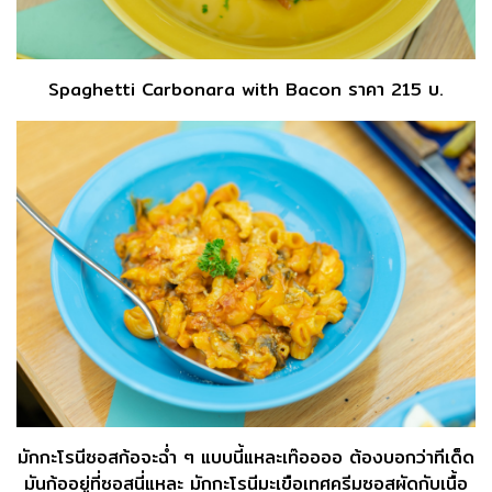
Spaghetti Carbonara with Bacon ราคา 215 บ.
มักกะโรนีซอสก้อจะฉ่ำ ๆ แบบนี้แหละเท๊ออออ ต้องบอกว่าทีเด็ด
มันก้ออยู่ที่ซอสนี่แหละ มักกะโรนีมะเขือเทศครีมซอสผัดกับเนื้อ