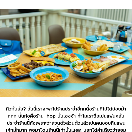
หิวกันยัง? วันนี้เราจะพาไปร้านประจำอีกหนึ่งร้านที่ไปได้บ่อยม๊า
กกก นั่นก้อคือร้าน Ihop นั่นเองจ้า ทำไมเราถึงเปนแฟนคลับ
ประจำร้านนี้ก้อเพราะว่าส่วนตั๊วส่วนตัวแล้วเปนคนชอบกินแพน
เค้กมั่กมาก พอมาโดนร้านนี้เท่านั้นแหละ บอกได้คำเดียวว่ายอม