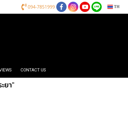
094-7851999
TH
EVIEWS
CONTACT US
ระยา"