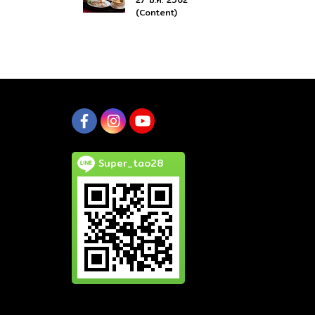
(Content)
Super_tao28