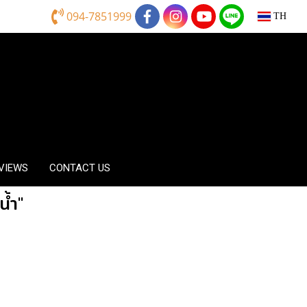
094-7851999
TH
EVIEWS
CONTACT US
น้ำ"