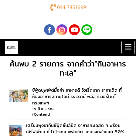
094-7851999
ค้นพบ 2 รายการ จากคำว่า"กินอาหาร
ทะเล"
ซีฟู้ดบุฟเฟ่ต์มื้อค่ำ อาหารดี วิวเริ่ดมาก ราคาเด็ด ที่
ห้องอาหารสกายไลน์ รร.อวานี พลัส ริเวอร์ไซด์
กรุงเทพฯ
15 มิ.ย. 2562
(Content)
เตรียมพุงมากินซีฟู๊ดอันลิมิต อาหารทะเลสด ๆ พร้อม
เสิร์ฟเพียบ ที่ โนโวเทล เพลินจิต แถมแจกส่วนลด 50%